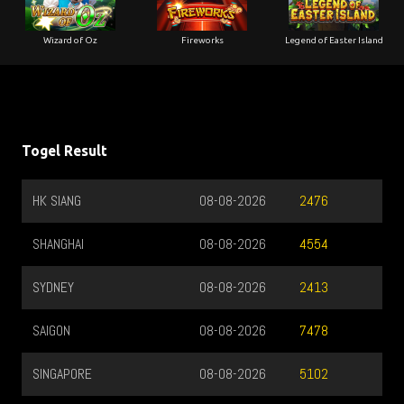
Wizard of Oz
Fireworks
Legend of Easter Island
Togel Result
HK SIANG
08-08-2026
2476
SHANGHAI
08-08-2026
4554
SYDNEY
08-08-2026
2413
SAIGON
08-08-2026
7478
SINGAPORE
08-08-2026
5102