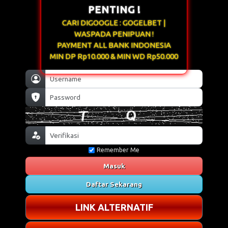
PENTING !
CARI DIGOOGLE : GOGELBET |
WASPADA PENIPUAN !
PAYMENT ALL BANK INDONESIA
MIN DP Rp10.000 & MIN WD Rp50.000
Remember Me
Masuk
Daftar Sekarang
LINK ALTERNATIF