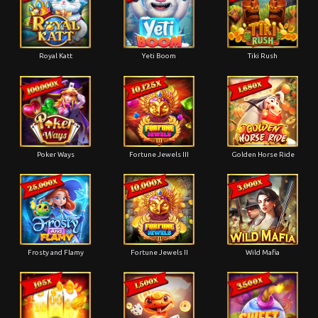
Royal Katt
Yeti Boom
Tiki Rush
Poker Ways
Fortune Jewels III
Golden Horse Ride
Frosty and Flamy
Fortune Jewels II
Wild Mafia