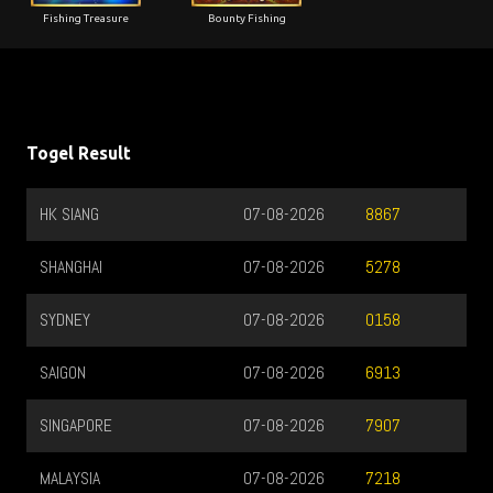
Fishing Treasure
Bounty Fishing
Togel Result
HK SIANG
07-08-2026
8867
SHANGHAI
07-08-2026
5278
SYDNEY
07-08-2026
0158
SAIGON
07-08-2026
6913
SINGAPORE
07-08-2026
7907
MALAYSIA
07-08-2026
7218