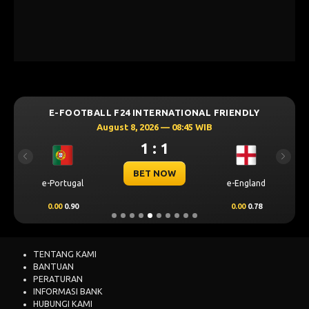
E-FOOTBALL F24 INTERNATIONAL FRIENDLY
August 8, 2026 — 08:45 WIB
1 : 1
Previous
Next
BET NOW
e-Portugal
e-England
0.00
0.90
0.00
0.78
TENTANG KAMI
BANTUAN
PERATURAN
INFORMASI BANK
HUBUNGI KAMI