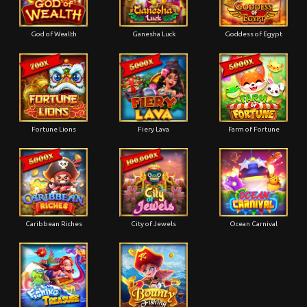
God of Wealth
Ganesha Luck
Goddess of Egypt
Fortune Lions
Fiery Lava
Farm of Fortune
Caribbean Riches
City of Jewels
Ocean Carnival