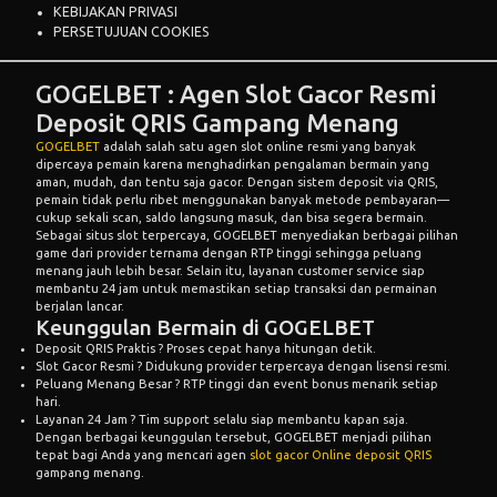
KEBIJAKAN PRIVASI
PERSETUJUAN COOKIES
GOGELBET : Agen Slot Gacor Resmi
Deposit QRIS Gampang Menang
GOGELBET
adalah salah satu agen slot online resmi yang banyak
dipercaya pemain karena menghadirkan pengalaman bermain yang
aman, mudah, dan tentu saja gacor. Dengan sistem deposit via QRIS,
pemain tidak perlu ribet menggunakan banyak metode pembayaran—
cukup sekali scan, saldo langsung masuk, dan bisa segera bermain.
Sebagai situs slot terpercaya, GOGELBET menyediakan berbagai pilihan
game dari provider ternama dengan RTP tinggi sehingga peluang
menang jauh lebih besar. Selain itu, layanan customer service siap
membantu 24 jam untuk memastikan setiap transaksi dan permainan
berjalan lancar.
Keunggulan Bermain di GOGELBET
Deposit QRIS Praktis ? Proses cepat hanya hitungan detik.
Slot Gacor Resmi ? Didukung provider terpercaya dengan lisensi resmi.
Peluang Menang Besar ? RTP tinggi dan event bonus menarik setiap
hari.
Layanan 24 Jam ? Tim support selalu siap membantu kapan saja.
Dengan berbagai keunggulan tersebut, GOGELBET menjadi pilihan
tepat bagi Anda yang mencari agen
slot gacor Online deposit QRIS
gampang menang.