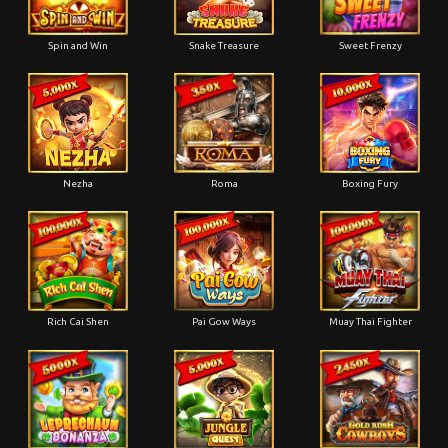
Spin and Win
Snake Treasure
Sweet Frenzy
Nezha
Roma
Boxing Fury
Rich Cai Shen
Pai Gow Ways
Muay Thai Fighter