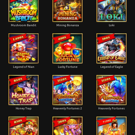
Mushroom Bandit
Mining Bonanza
Loki
Legend of Nian
Lucky Fortune
Legend of Eagle
Honey Trap
Heavenly Fortunes 2
Heavenly Fortunes