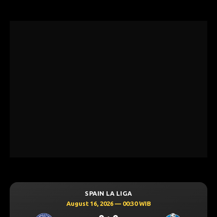
SPAIN LA LIGA
August 16, 2026 — 00:30 WIB