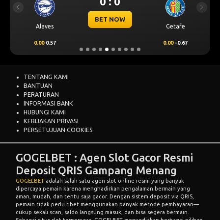
0 : 0
Previous
Next
BET NOW
Alaves
Getafe
0.00
0.57
0.00
-0.67
TENTANG KAMI
BANTUAN
PERATURAN
INFORMASI BANK
HUBUNGI KAMI
KEBIJAKAN PRIVASI
PERSETUJUAN COOKIES
GOGELBET : Agen Slot Gacor Resmi
Deposit QRIS Gampang Menang
GOGELBET
adalah salah satu agen slot online resmi yang banyak
dipercaya pemain karena menghadirkan pengalaman bermain yang
aman, mudah, dan tentu saja gacor. Dengan sistem deposit via QRIS,
pemain tidak perlu ribet menggunakan banyak metode pembayaran—
cukup sekali scan, saldo langsung masuk, dan bisa segera bermain.