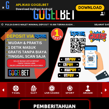
APLIKASI GOGELBET
×
DOWNLOAD
Download Aplikasi Android
PULSA DAN E-WALET MINIMAL DEPOSIT 10.000 TERIMA KASIH...
SELAMAT DATANG 
TOGEL
SLOT
LIVE CASINO
SPORT
ARCADE
SABU
PEMBERITAHUAN